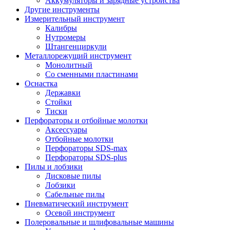
Аккумуляторы и зарядные устройства
Другие инструменты
Измерительный инструмент
Калибры
Нутромеры
Штангенциркули
Металлорежущий инструмент
Монолитный
Со сменными пластинами
Оснастка
Державки
Стойки
Тиски
Перфораторы и отбойные молотки
Аксессуары
Отбойные молотки
Перфораторы SDS-max
Перфораторы SDS-plus
Пилы и лобзики
Дисковые пилы
Лобзики
Сабельные пилы
Пневматический инструмент
Осевой инструмент
Полеровальные и шлифовальные машины