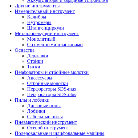
Аккумуляторы и зарядные устройства
Другие инструменты
Измерительный инструмент
Калибры
Нутромеры
Штангенциркули
Металлорежущий инструмент
Монолитный
Со сменными пластинами
Оснастка
Державки
Стойки
Тиски
Перфораторы и отбойные молотки
Аксессуары
Отбойные молотки
Перфораторы SDS-max
Перфораторы SDS-plus
Пилы и лобзики
Дисковые пилы
Лобзики
Сабельные пилы
Пневматический инструмент
Осевой инструмент
Полеровальные и шлифовальные машины