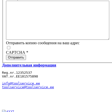
Отправить копию сообщения на ваш адрес
CAPTCHA
*
Отправить
Дополнительная информация
Reg.nr.12352537
VAT.nr.EE101575890
info@toolservice.ee
toolservice@toolservice.ee