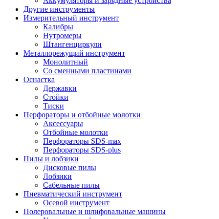
Аккумуляторы и зарядные устройства
Другие инструменты
Измерительный инструмент
Калибры
Нутромеры
Штангенциркули
Металлорежущий инструмент
Монолитный
Со сменными пластинами
Оснастка
Державки
Стойки
Тиски
Перфораторы и отбойные молотки
Аксессуары
Отбойные молотки
Перфораторы SDS-max
Перфораторы SDS-plus
Пилы и лобзики
Дисковые пилы
Лобзики
Сабельные пилы
Пневматический инструмент
Осевой инструмент
Полеровальные и шлифовальные машины