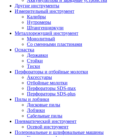
Аккумуляторы и зарядные устройства
Другие инструменты
Измерительный инструмент
Калибры
Нутромеры
Штангенциркули
Металлорежущий инструмент
Монолитный
Со сменными пластинами
Оснастка
Державки
Стойки
Тиски
Перфораторы и отбойные молотки
Аксессуары
Отбойные молотки
Перфораторы SDS-max
Перфораторы SDS-plus
Пилы и лобзики
Дисковые пилы
Лобзики
Сабельные пилы
Пневматический инструмент
Осевой инструмент
Полеровальные и шлифовальные машины