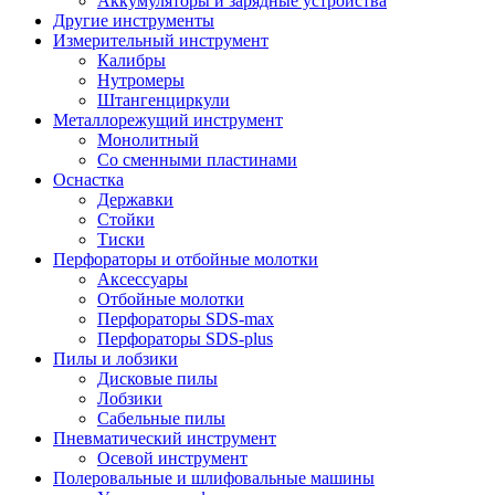
Аккумуляторы и зарядные устройства
Другие инструменты
Измерительный инструмент
Калибры
Нутромеры
Штангенциркули
Металлорежущий инструмент
Монолитный
Со сменными пластинами
Оснастка
Державки
Стойки
Тиски
Перфораторы и отбойные молотки
Аксессуары
Отбойные молотки
Перфораторы SDS-max
Перфораторы SDS-plus
Пилы и лобзики
Дисковые пилы
Лобзики
Сабельные пилы
Пневматический инструмент
Осевой инструмент
Полеровальные и шлифовальные машины