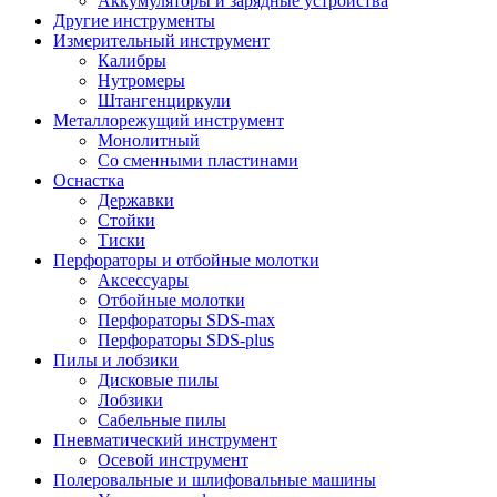
Аккумуляторы и зарядные устройства
Другие инструменты
Измерительный инструмент
Калибры
Нутромеры
Штангенциркули
Металлорежущий инструмент
Монолитный
Со сменными пластинами
Оснастка
Державки
Стойки
Тиски
Перфораторы и отбойные молотки
Аксессуары
Отбойные молотки
Перфораторы SDS-max
Перфораторы SDS-plus
Пилы и лобзики
Дисковые пилы
Лобзики
Сабельные пилы
Пневматический инструмент
Осевой инструмент
Полеровальные и шлифовальные машины